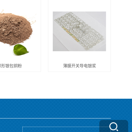
球形银包铜粉
薄膜开关导电银浆