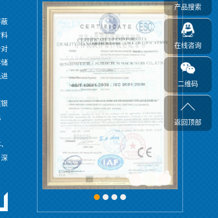
产品搜索
屏蔽
材料
在线咨询
针对
存储
先进
二维码
镀银
电
返回顶部
体、
，深