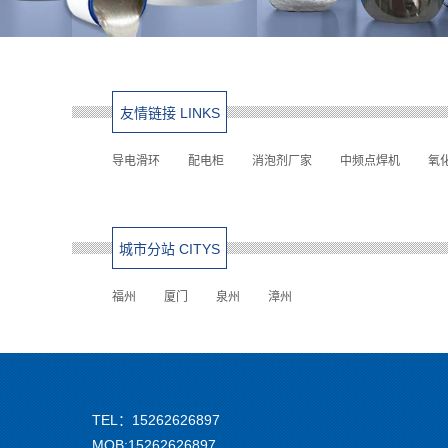
友情链接 LINKS
导电滑环
配电柜
消泡剂厂家
中频点焊机
氧
城市分站 CITYS
福州
厦门
泉州
漳州
TEL：15262626897
MOB:15262626897