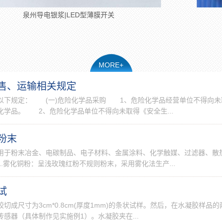
导电银浆|LED型薄膜开关
泉州镍包
MORE+
售、运输相关规定
下规定： (一)危险化学品采购 1、危险化学品经营单位不得向未
学品。 2、危险化学品单位不得向未取得《安全生...
粉末
用于粉末冶金、电碳制品、电子材料、金属涂料、化学触媒、过滤器、散
.雾化铜粉：呈浅玫瑰红粉不规则粉末，采用雾化法生产...
试
成尺寸为3cm*0.8cm(厚度1mm)的条状试样。然后，在水凝胶样品的
感器（具体制作见实施例1）。水凝胶夹在...