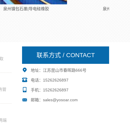
石墨|导电硅橡胶
泉州镀银玻璃微珠-导电硅橡
联系方式 / CONTACT
取
地址：江苏昆山市春晖路666号
电话：15262626897
热管
手机：15262626897
邮箱：sales@yosoar.com
两端