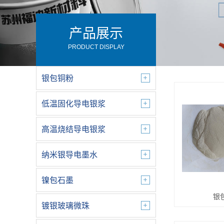
产品展示
PRODUCT DISPLAY
银包铜粉
低温固化导电银浆
高温烧结导电银浆
纳米银导电墨水
镍包石墨
银
镀银玻璃微珠