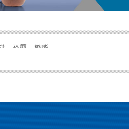
化铈
无铅锡膏
银包铜粉