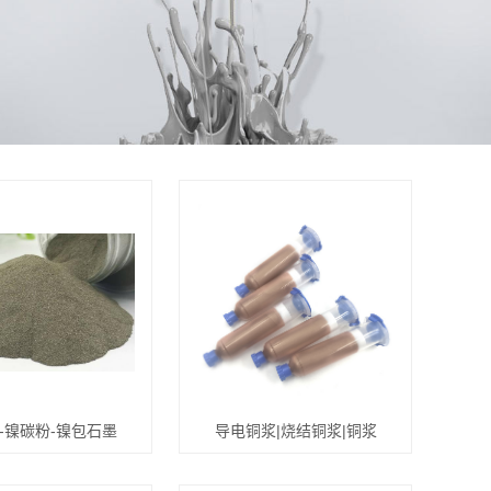
-镍碳粉-镍包石墨
导电铜浆|烧结铜浆|铜浆