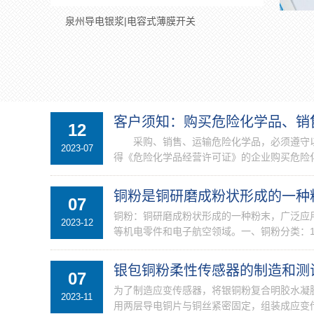
泉州导电银浆|电容式薄膜开关
泉州
客户须知：购买危险化学品、销
12
采购、销售、运输危险化学品，必须遵守以
2023-07
得《危险化学品经营许可证》的企业购买危险化
铜粉是铜研磨成粉状形成的一种
07
铜粉：铜研磨成粉状形成的一种粉末，广泛应
2023-12
等机电零件和电子航空领域。一、铜粉分类：1
银包铜粉柔性传感器的制造和测
07
为了制造应变传感器，将银铜粉复合明胶水凝胶切
2023-11
用两层导电铜片与铜丝紧密固定，组装成应变传