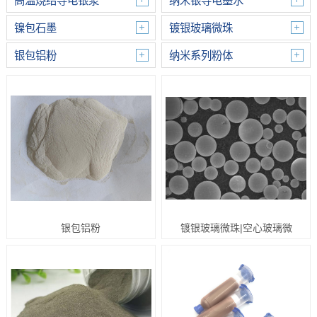
高温烧结导电银浆
纳米银导电墨水
镍包石墨
镀银玻璃微珠
银包铝粉
纳米系列粉体
银包铝粉
镀银玻璃微珠|空心玻璃微