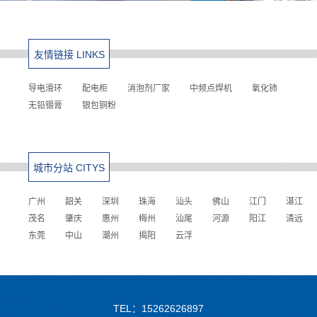
友情链接 LINKS
导电滑环
配电柜
消泡剂厂家
中频点焊机
氧化铈
无铅锡膏
银包铜粉
城市分站 CITYS
广州
韶关
深圳
珠海
汕头
佛山
江门
湛江
茂名
肇庆
惠州
梅州
汕尾
河源
阳江
清远
东莞
中山
潮州
揭阳
云浮
TEL：15262626897