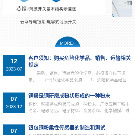
云浮导电银浆|电容式薄膜开关
MORE+
客户须知：购买危险化学品、销售、运输相关
12
规定
2023-07
采购、销售、运输危险化学品，必须遵守以下规
定： (一)危险化学品采购 1、危险化学品经营
单位不得向未取得《危险化学品经营许可证》的企业购
买危险化学品。 2、危险化学品单位不得向未取得
铜粉是铜研磨成粉状形成的一种粉末
07
《安全生...
铜粉：铜研磨成粉状形成的一种粉末，广泛应用于粉末
2023-12
冶金、电碳制品、电子材料、金属涂料、化学触媒、过
滤器、散热管等机电零件和电子航空领域。一、铜粉分
类：1.雾化铜粉：呈浅玫瑰红粉不规则粉末，采用雾化
银包铜粉柔性传感器的制造和测试
07
法生产...