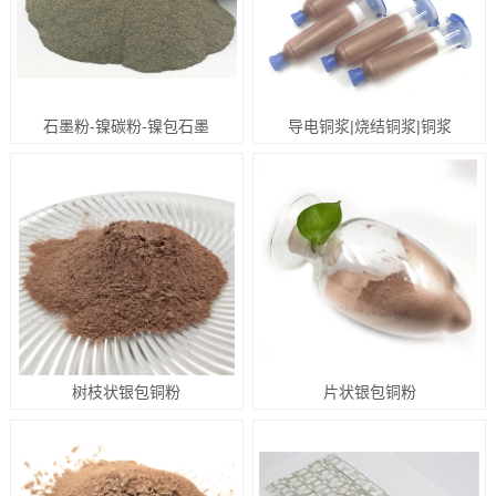
石墨粉-镍碳粉-镍包石墨
导电铜浆|烧结铜浆|铜浆
树枝状银包铜粉
片状银包铜粉