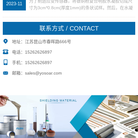
为了制造应变传感器，将银铜粉复合明胶水凝胶切成尺
2023-11
寸为3cm*0.8cm(厚度1mm)的条状试样。然后，在水凝
胶样品的两端用两层导电铜片与铜丝紧密固定，组装成
应变传感器（具体制作见实施例1）。水凝胶夹在...
联系方式 / CONTACT
地址：江苏昆山市春晖路666号
电话：15262626897
手机：15262626897
邮箱：sales@yosoar.com