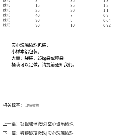
球形
8
35
1.3
球形
15
35
1.2
球形
25
20
1.1
球形
40
7
0.9
球形
30
5
0.64
球形
30
10
0.92
实心玻璃微珠包装：
小样本铝包装。
大量：袋装，25kg袋或吨袋。
桶装可以定做，请提前通知我们。
相关标签：
玻璃微珠
上一篇：
镀银玻璃微珠|空心玻璃微珠
下一篇：
镀银玻璃微珠|实心玻璃微珠