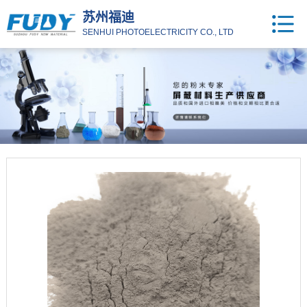
苏州福迪
SENHUI PHOTOELECTRICITY CO., LTD