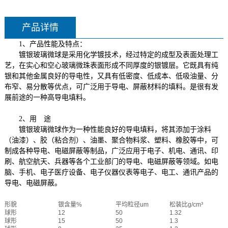
产品详情
1、产品性能及特点：
镀银玻璃微球是采用化学镀技术，经过特定的成型及表面处理工
艺，在实心和空心玻璃微珠表面形成不同厚度的银镀层。它既具有纯
银和其他金属良好的导电性，又具有低密度、低成本、低吸油量、分
布窄、易分散等优点，可广泛用于导电、屏蔽材料的填料。是很有发
展前途的一种高导电填料。
2、用 途
镀银玻璃微球
作为一种性能良好的导电填料，将其添加于涂料
（油漆）、胶（粘合剂）、油墨、聚合物料浆、塑料、橡胶等中，可
制成各种导电、电磁屏蔽等制品，广泛应用于电子、机电、通讯、印
刷、航空航天、兵器等各个工业部门的导电、电磁屏蔽等领域。如电
脑、手机、电子医疗设备、电子仪器仪表等电子、电工、通讯产品的
导电、电磁屏蔽。
形貌
银含量%
平均粒径um
松装比g/cm³
球形
12
50
1.32
球形
15
50
1.3