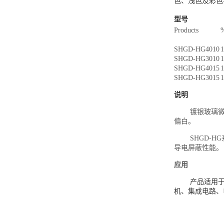
色、浅色及彩色
型号
Products
SHGD-HG4010
1
SHGD-HG3010
1
SHGD-HG4015
1
SHGD-HG3015
1
说明
镀银玻璃
偏白。
SHGD-
导电屏蔽性能。
应用
产品适用
机、集成电路、