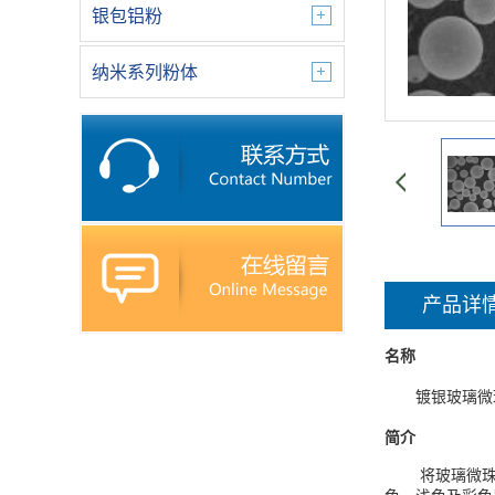
银包铝粉
纳米系列粉体
产品详
名称
镀银玻璃微
简介
将玻璃微