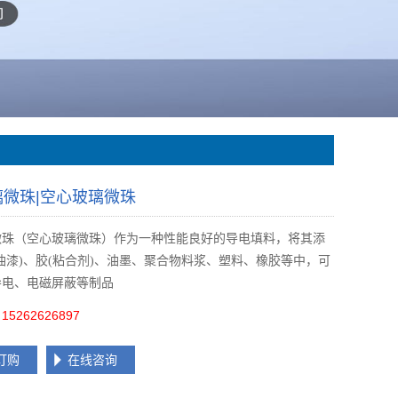
璃微珠|空心玻璃微珠
微珠（空心玻璃微珠）作为一种性能良好的导电填料，将其添
油漆)、胶(粘合剂)、油墨、聚合物料浆、塑料、橡胶等中，可
导电、电磁屏蔽等制品
5262626897
订购
在线咨询