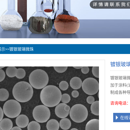
展示
镀银玻璃微珠
>>
镀银玻
镀银玻璃
加于涂料(
制成各种
咨询电话：1
在线