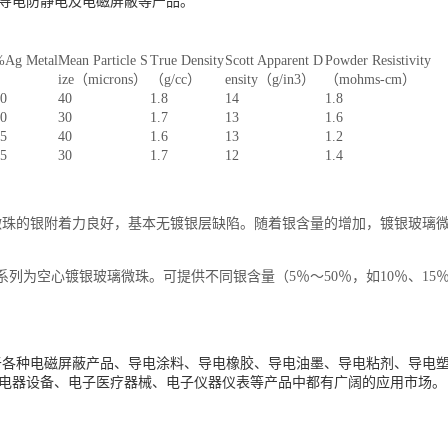
导电防静电及电磁屏蔽等产品。
%Ag Metal
Mean Particle S
True Density
Scott Apparent D
Powder Resistivity
ize
（
microns
）
（
g/cc
）
ensity
（
g/in3
）
（
mohms-cm
）
0
40
1.8
14
1.8
0
30
1.7
13
1.6
5
40
1.6
13
1.2
5
30
1.7
12
1.4
微珠的银附着力良好，基本无镀银层缺陷。随着银含量的增加，镀银玻璃
HG系列为空心镀银玻璃微珠。可提供不同银含量（5％～50％，如10％、15
于各种电磁屏蔽产品、导电涂料、导电橡胶、导电油墨、导电粘剂、导电塑
电器设备、电子医疗器械、电子仪器仪表等产品中都有广阔的应用市场。