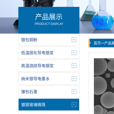
产品展示
PRODUCT DISPLAY
银包铜粉
首页
产品
>>
低温固化导电银浆
高温烧结导电银浆
纳米银导电墨水
镍包石墨
镀银玻璃微珠