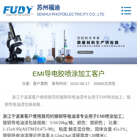
苏州福迪
SENHUI PHOTOELECTRICITY CO., LTD
EMI导电胶喷涂加工客户
分类：客户案例
发布时间：2020-09-17
35685次浏览
浙江宁波某客户使用我司的银铜导电油漆专业用于EMI喷涂加工；银
铜导电油漆包装规格...
浙江宁波某客户使用我司的
银铜导电油漆专业用于
EMI喷涂加工；
银铜导电油漆
包装规格：5/10/20kg/桶；颜色：银铜色 ； 比重：
1.15±0.05(ASTM D1475-98)； 粘度:触变混合物； 固体含量:45±1%；
银铜导电油漆理论庶盖率:8-12m2/kg(漆膜厚度=20微米)；