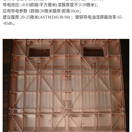
导电效应:≤0.03欧姆/平方厘米(漆膜厚度不少20微米)；
应用导电参数:1欧姆/20微米膜厚/距离10cm；
建议膜厚:20-25微米(ASTM D4138-94) ；银铜导电油漆屏蔽效率:65-
-85db 。