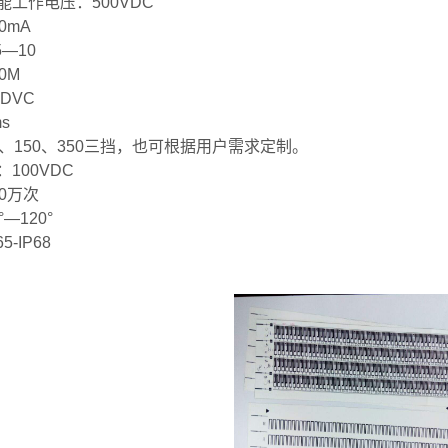
工作电压：500VDC
0mA
—10
0M
DVC
s
、150、350三挡，也可根据用户需求定制。
100VDC
0万次
—120°
-IP68