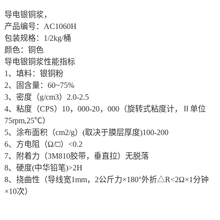
导电银铜浆
，
产品编号：AC1060H
包装规格：1/2kg/桶
颜色：铜色
导电银铜浆性能指标
1、填料：银铜粉
2、固含量：60~75%
3、密度（g/cm3）2.0-2.5
4、粘度（CPS）10，000-20，000（旋转式粘度计，Ⅱ单位
75rpm,25℃）
5、涂布面积（cm2/g）(取决于膜层厚度)100-200
6、方电阻（Ω/□）<0.2
7、附着力（3M810胶带，垂直拉）无脱落
8、硬度(中华铅笔)>2H
8、挠曲性（导线宽1mm，2公斤力×180°外折△R<2Ω×1分钟
×10次）